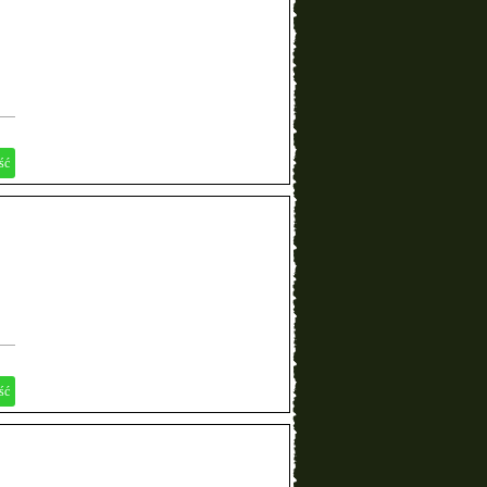
ść
ść