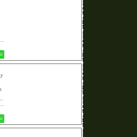
ść
m?
ę,
ie
ść