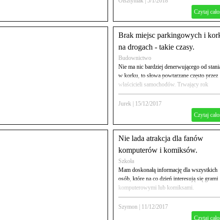
Olsztyniak
|
5/1/2018
Czytaj cało
Brak miejsc parkingowych i kor
na drogach - takie czasy.
Budownictwo
Nie ma nic bardziej denerwującego od stani
w korku, to słowa powtarzane często przez
właścicieli samochodów. Trwający rok
szkolny sprawia, iż dostrzegam ten problem
także ja sam.
Jurek
|
15/12/2017
Czytaj cało
Nie lada atrakcja dla fanów
komputerów i komiksów.
Szkoła
Mam doskonałą informację dla wszystkich
osób, które na co dzień interesują się grami
komputerowymi lub komiksami.
Szymon
|
11/12/2017
Czytaj cało