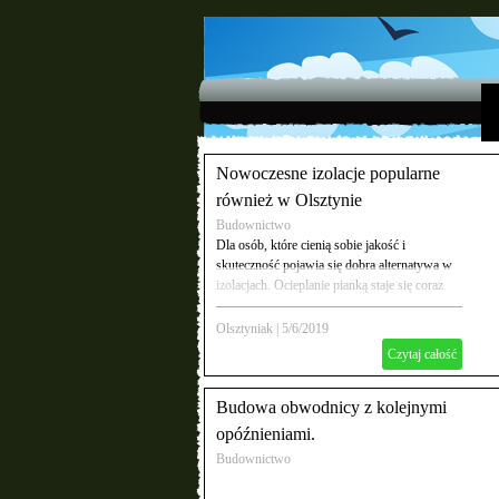
Nowoczesne izolacje popularne
również w Olsztynie
Budownictwo
Dla osób, które cienią sobie jakość i
skuteczność pojawia się dobra alternatywa w
izolacjach. Ocieplanie pianką staje się coraz
bardziej popularne. Olsztynianie chętnie
wybierają ten rodzaj ocieplania.
Olsztyniak
|
5/6/2019
Czytaj całość
Budowa obwodnicy z kolejnymi
opóźnieniami.
Budownictwo