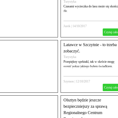
Turystyka
Czasami wycieczka do lasu może się skońc
źle.
Jurek
|
14/10/2017
Czytaj cało
Latawce w Szczytnie - to trzeba
zobaczyć.
Turystyka
Przepiękny spektakl, tak w skrócie mogę
ocenić pokaz jakiego byłem świadkiem.
Szymon
|
12/10/2017
Czytaj cało
Olsztyn będzie jeszcze
bezpieczniejszy za sprawą
Regionalnego Centrum