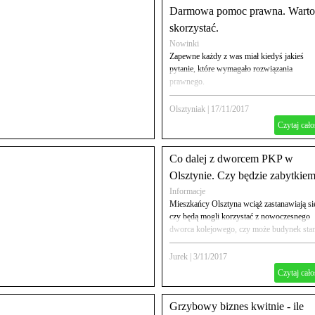
Darmowa pomoc prawna. Warto
skorzystać.
Nowinki
Zapewne każdy z was miał kiedyś jakieś
pytanie, które wymagało rozwiązania
prawnego.
Olsztyniak
|
17/11/2017
Czytaj cało
Co dalej z dworcem PKP w
Olsztynie. Czy będzie zabytkie
Informacje
Mieszkańcy Olsztyna wciąż zastanawiają si
czy będą mogli korzystać z nowoczesnego
dworca kolejowego, czy może budynek stan
się zabytkiem.
Jurek
|
3/11/2017
Czytaj cało
Grzybowy biznes kwitnie - ile