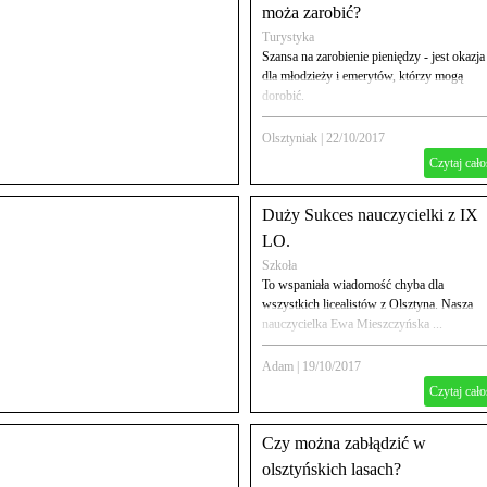
moża zarobić?
Turystyka
Szansa na zarobienie pieniędzy - jest okazja
dla młodzieży i emerytów, którzy mogą
dorobić.
Olsztyniak
|
22/10/2017
Czytaj cało
Duży Sukces nauczycielki z IX
LO.
Szkoła
To wspaniała wiadomość chyba dla
wszystkich licealistów z Olsztyna. Nasza
nauczycielka Ewa Mieszczyńska ...
Adam
|
19/10/2017
Czytaj cało
Czy można zabłądzić w
olsztyńskich lasach?