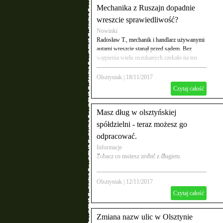
Mechanika z Ruszajn dopadnie
wreszcie sprawiedliwość?
Nowinki
Radosław T., mechanik i handlarz używanymi
autami wreszcie stanął przed sądem. Bez
wątpienia wielu oszukanych czekało na ten
moment, kiedy to oszust dostanie za swoje.
Olsztyniak
|
18/11/2017
Czytaj całość
Masz dług w olsztyńskiej
spółdzielni - teraz możesz go
odpracować.
Informacje
Zobacz co możesz zrobić z długiem.
Olsztyniak
|
12/11/2017
Czytaj całość
Zmiana nazw ulic w Olsztynie