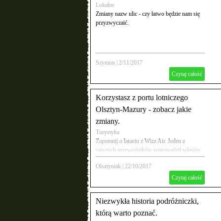
Lokalne
Zmiany nazw ulic - czy łatwo będzie nam się
przyzwyczaić.
Szymon
|
2/11/2017
Czytaj całość
Korzystasz z portu lotniczego
Olsztyn-Mazury - zobacz jakie
zmiany.
Turystyka
Zapomnij o lataniu z Wizz Air. Jeden z
tańszych przewoźników wprowadził właśnie
restrykcje, które odbiją się na pasażerach.
Olsztyniak
|
22/10/2017
Czytaj całość
Niezwykła historia podróżniczki,
którą warto poznać.