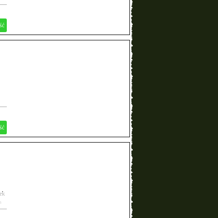
ść
ść
ek
h