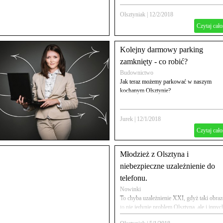
panującej za oknem deszczowej pogody i
sporych opadów
Olsztyniak
|
12/2/2018
Czytaj cało
Kolejny darmowy parking
zamknięty - co robić?
Budownictwo
Jak teraz możemy parkować w naszym
kochanym Olsztynie?
Jurek
|
12/1/2018
Czytaj cało
Młodzież z Olsztyna i
niebezpieczne uzależnienie do
telefonu.
Nowinki
To chyba uzależnienie XXI, gdyż taki obraz
to nie jedynie problem Olsztyna, ale i innyc
miast w Polsce.