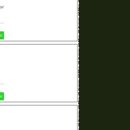
zyć
ść
ść