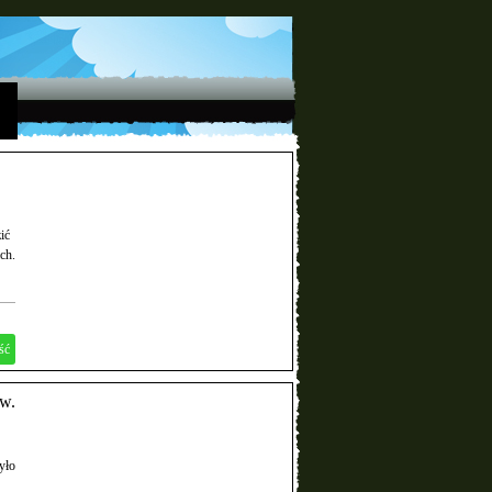
ić
ch.
ść
w.
yło