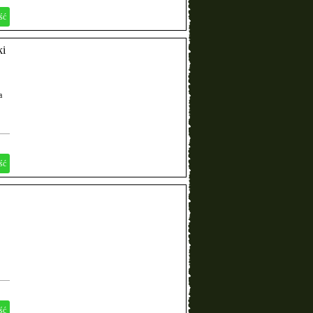
ść
ki
a
ść
ść