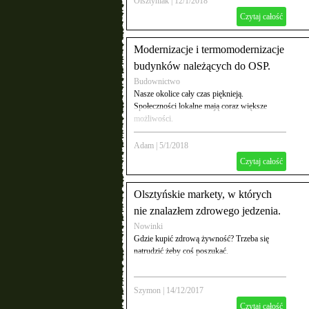
Olsztyniak
|
12/1/2018
Czytaj całość
Modernizacje i termomodernizacje
budynków należących do OSP.
Budownictwo
Nasze okolice cały czas pięknieją.
Społeczności lokalne mają coraz większe
możliwości.
Adam
|
5/1/2018
Czytaj całość
Olsztyńskie markety, w których
nie znalazłem zdrowego jedzenia.
Nowinki
Gdzie kupić zdrową żywność? Trzeba się
natrudzić żeby coś poszukać.
Szymon
|
14/12/2017
Czytaj całość