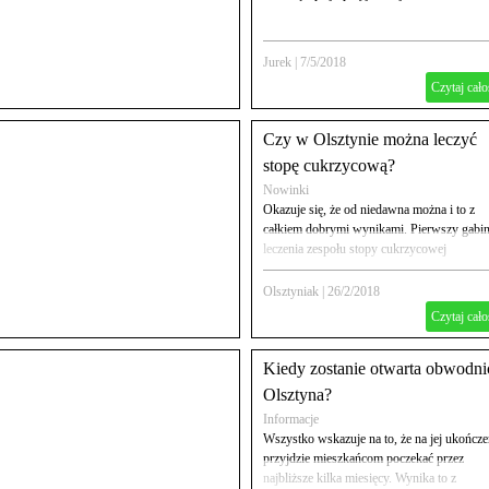
Jurek
|
7/5/2018
Czytaj cało
Czy w Olsztynie można leczyć
stopę cukrzycową?
Nowinki
Okazuje się, że od niedawna można i to z
całkiem dobrymi wynikami. Pierwszy gabin
leczenia zespołu stopy cukrzycowej
funkcjonuje od pewnego czasu w Olsztynie
Olsztyniak
|
26/2/2018
Czytaj cało
Kiedy zostanie otwarta obwodni
Olsztyna?
Informacje
Wszystko wskazuje na to, że na jej ukończe
przyjdzie mieszkańcom poczekać przez
najbliższe kilka miesięcy. Wynika to z