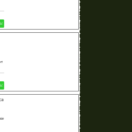
ść
et
.
ść
ca
nie