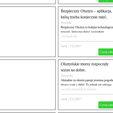
Bezpieczny Olsztyn – aplikacja,
którą trzeba koniecznie mieć.
Nowinki
Bezpieczny Olsztyn to kolejna technologicz
nowość, która ma służyć wszystkim
mieszkańcom.
Jurek
|
7/12/2017
Czytaj cało
Olsztyńskie morsy rozpoczęły
sezon na dobre.
Turystyka
Aktualnie za oknem panuje jesienna pogoda
deszcz wiatr i chłód. To jednak nie odciąga
naszych olsztyńskich morsów.
Jurek
|
3/12/2017
Czytaj cało