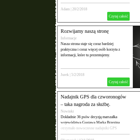
jest połączenie z Dortmundem. Już od 14 maja
2018 r. takie połączenie będzie obsługiwać
Adam
|
20/2/2018
Wizz Air
Czytaj całość
Rozwijamy naszą stronę
Informacje
Nasza strona staje się coraz bardziej
praktyczna i coraz więcej osób korzyta z
informacji, które tu prezentujemy.
Jurek
|
5/2/2018
Czytaj całość
Nadajnik GPS dla czworonogów
– taka nagroda za służbę.
Nowinki
Dokładnie 36 psów decyzją marszałka
województwa Gustawa Marka Brzezina
otrzymało nowoczesne nadajniki GPS