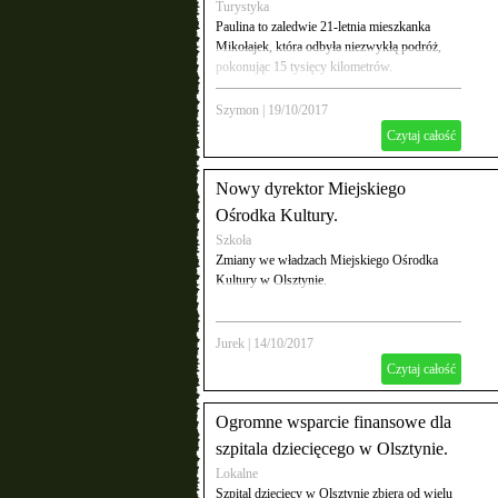
Turystyka
Paulina to zaledwie 21-letnia mieszkanka
Mikołajek, która odbyła niezwykłą podróż,
pokonując 15 tysięcy kilometrów.
Szymon
|
19/10/2017
Czytaj całość
Nowy dyrektor Miejskiego
Ośrodka Kultury.
Szkoła
Zmiany we władzach Miejskiego Ośrodka
Kultury w Olsztynie.
Jurek
|
14/10/2017
Czytaj całość
Ogromne wsparcie finansowe dla
szpitala dziecięcego w Olsztynie.
Lokalne
Szpital dziecięcy w Olsztynie zbiera od wielu