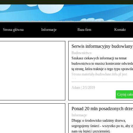
Strona główna
Informacje
Baza firm
Kontakt
Serwis informacyjny budowlany
Budownictwo
Szukasz ciekawych informacji na temat
budownictwa to musisz koniecznie odwiedz
tą stronę, która traktuje o tego typu sprawda
Strona materialy-budowlane.info.pl jest
dobrym miejscem w sieci.
Adam
|
2/1/2019
Czytaj cało
Ponad 20 mln posadzonych drze
Informacje
Dbając o środowisko sadzimy drzewa,
segregujemy śmieci - wszystko po to, aby ż
nam się lepiej i przyjemniej.