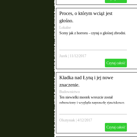
Proces, o którym wciąż jest
głośno.
Lokalne
Sceny jak z horroru - czytaj o głośnej zbrodni.
Jurek
|
11/12/2017
Czytaj całość
Kładka nad Łyną i jej nowe
znaczenie.
Budownictwo
Ten niewielki mostek wreszcie został
odnowiony i wygląda naprawdę zjawiskowo.
Olsztyniak
|
4/12/2017
Czytaj całość