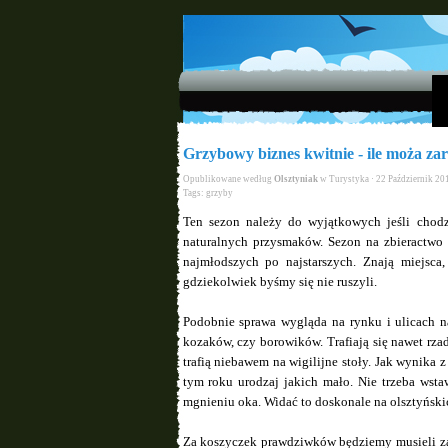
Grzybowy biznes kwitnie - ile moża za
Opublikowane według
Olsztyniak
w
Turystyka
· 22 Październik 20
Tags:
grzyby
Ten sezon należy do wyjątkowych jeśli chodz
naturalnych przysmaków. Sezon na zbieractwo w
najmłodszych po najstarszych. Znają miejsca
gdziekolwiek byśmy się nie ruszyli.
Podobnie sprawa wygląda na rynku i ulicach n
kozaków, czy borowików. Trafiają się nawet rza
trafią niebawem na wigilijne stoły. Jak wynika
tym roku urodzaj jakich mało. Nie trzeba wstaw
mgnieniu oka. Widać to doskonale na olsztyńskic
Za koszyczek prawdziwków będziemy musieli zap