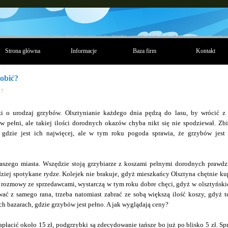
Strona główna
Informacje
Baza firm
Kontakt
robić?
17
i o urodzaj grzybów. Olsztynianie każdego dnia pędzą do lasu, by wrócić z
 pełni, ale takiej ilości dorodnych okazów chyba nikt się nie spodziewał. Zbi
, gdzie jest ich najwięcej, ale w tym roku pogoda sprawia, że grzybów jest
aszego miasta. Wszędzie stoją grzybiarze z koszami pełnymi dorodnych prawd
dziej spotykane rydze. Kolejek nie brakuje, gdyż mieszkańcy Olsztyna chętnie ku
 z rozmowy ze sprzedawcami, wystarczą w tym roku dobre chęci, gdyż w olsztyńsk
ać z samego rana, trzeba natomiast zabrać ze sobą większą ilość koszy, gdyż te
h bazarach, gdzie grzybów jest pełno. A jak wyglądają ceny?
łacić około 15 zł, podgrzybki są zdecydowanie tańsze bo już po blisko 5 zł. Sp