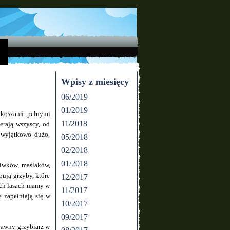
Wpisy z miesięcy
06/2019
01/2019
 koszami pełnymi
11/2018
erają wszyscy, od
 wyjątkowo dużo,
05/2018
02/2018
01/2018
ziwków, maślaków,
pują grzyby, które
12/2017
ich lasach mamy w
11/2017
 zapełniają się w
10/2017
09/2017
rawny grzybiarz w