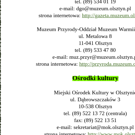
tel. (89) 534 01 19
e-mail:
dgo@muzeum.olsztyn.pl
strona internetowa:
http://gazeta.muzeum.ol
Muzeum Przyrody-Oddział Muzeum Warmii
ul. Metalowa 8
11-041 Olsztyn
tel. (89) 533 47 80
e-mail:
muz.przyr@muzeum.olsztyn.
strona internetowa:
http://przyroda.muzeum.o
Ośrodki kultury
Miejski Ośrodek Kultury w Olsztyni
ul. Dąbrowszczaków 3
10-538 Olsztyn
tel. (89) 522 13 72 (centrala)
fax: (89) 522 13 51
e-mail:
sekretariat@mok.olsztyn.pl
strona internetowa:
http://www.mok.olszt