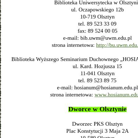
Biblioteka Uniwersytecka w Olsztyn
ul. Oczapowskiego 12b
10-719 Olsztyn
tel. 89 523 33 09
fax: 89 524 00 05
e-mail:
bib.uwm@uwm.edu.pl
strona internetowa:
http://bu.uwm.edu
Biblioteka Wyższego Seminarium Duchownego „HOSI
ul. Kard. Hozjusza 15
11-041 Olsztyn
tel. 89 523 89 75
e-mail:
hosianum@hosianum.edu.pl
strona internetowa:
www.hosianum.edu
Dworce w Olsztynie
Dworzec PKS Olsztyn
Plac Konstytucji 3 Maja 2A
10-589 Olsztyn