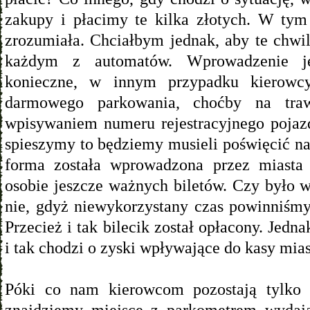
zakupy i płacimy te kilka złotych. W tym
zrozumiała. Chciałbym jednak, aby te chwi
każdym z automatów. Wprowadzenie je
konieczne, w innym przypadku kierowc
darmowego parkowania, choćby na tra
wpisywaniem numeru rejestracyjnego pojazd
spieszymy to będziemy musieli poświęcić na 
forma została wprowadzona przez miasta 
osobie jeszcze ważnych biletów. Czy było
nie, gdyż niewykorzystany czas powinniśm
Przecież i tak bilecik został opłacony. J
i tak chodzi o zyski wpływające do kasy mias
Póki co nam kierowcom pozostają tylko 
znajdziemy miejsce z parkometrem wydają