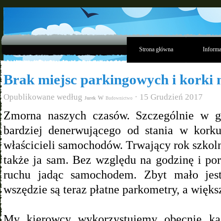
Strona główna
Informa
Brak miejsc parkingowych i korki n
Opublikowane według
w
· 15 Grudzień 2017
Jurek
Budownictwo
Zmorna naszych czasów. Szczególnie w g
bardziej denerwującego od stania w korku
właścicieli samochodów. Trwający rok szkol
także ja sam. Bez względu na godzinę i por
ruchu jadąc samochodem. Zbyt mało jest
wszędzie są teraz płatne parkometry, a większ
My kierowcy wykorzystujemy obecnie każ