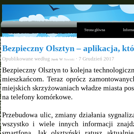
Strona główna
Informa
Bezpieczny Olsztyn – aplikacja, któ
Opublikowane według
w
· 7 Grudzień 2017
Jurek
Nowinki
Bezpieczny Olsztyn to kolejna technologicz
mieszkańcom. Teraz oprócz zamontowanych 
miejskich skrzyżowaniach władze miasta pos
na telefony komórkowe.
Przebudowa ulic, zmiany działania sygnalizac
wszystko i wiele innych informacji znaj
smartfona. Jak olsztyński ratusz aktualni