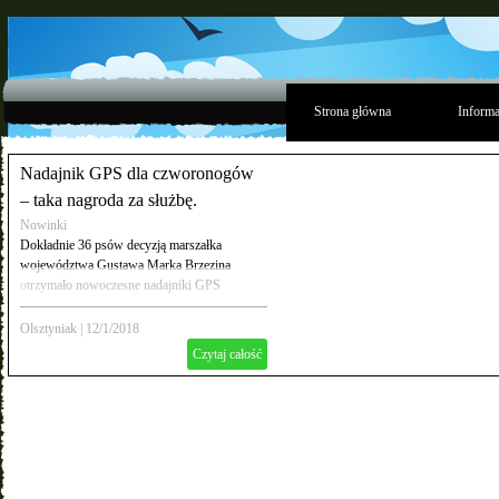
Strona główna
Informa
Nadajnik GPS dla czworonogów
– taka nagroda za służbę.
Nowinki
Dokładnie 36 psów decyzją marszałka
województwa Gustawa Marka Brzezina
otrzymało nowoczesne nadajniki GPS
Olsztyniak
|
12/1/2018
Czytaj całość